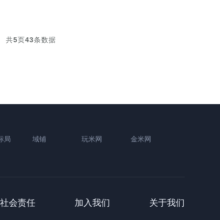
共
5
页
43
条数据
标局
域铺
玩米网
金米网
社会责任
加入我们
关于我们