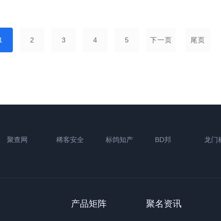
1
2
3
4
5
下一页
尾页
聚查网
稀客安全
标鸽知产
BD邦
龙门
产品矩阵
聚名资讯