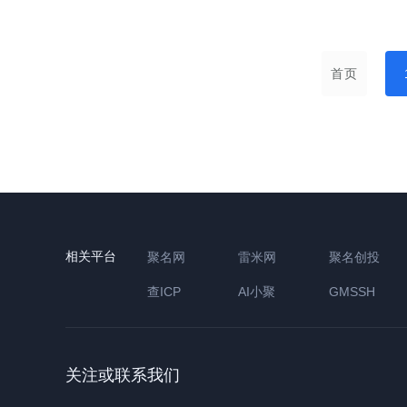
首页
相关平台
聚名网
雷米网
聚名创投
查ICP
AI小聚
GMSSH
关注或联系我们