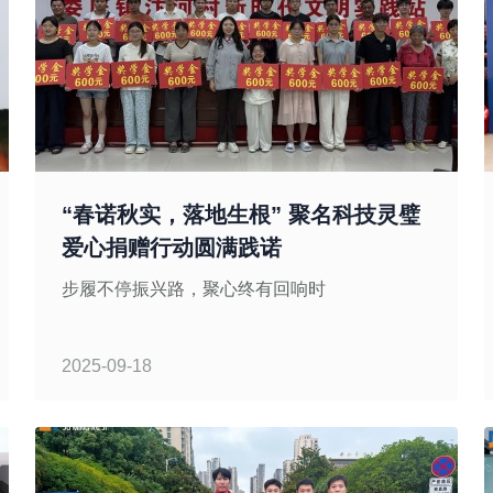
“春诺秋实，落地生根” 聚名科技灵璧
爱心捐赠行动圆满践诺
步履不停振兴路，聚心终有回响时
2025-09-18