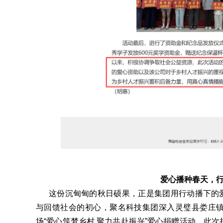
爱心播种春天，
这份沉甸甸的秋日硕果，正是集团用行动播下的爱心
与回馈社会的初心，聚名科技集团深入灵璧县娄庄
场“爱心筑梦乡村 聚力共赴振兴”爱心捐赠活动。此