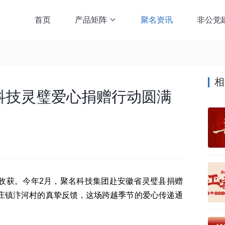
首页
产品矩阵
聚名资讯
非公党

相
名科技灵璧爱心捐赠行动圆满
获。今年2月，聚名科技集团赴安徽省灵璧县捐赠
庄镇汴河村的真挚反馈，这场跨越季节的爱心传递通
。