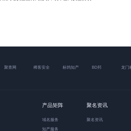
聚查网
稀客安全
标鸽知产
BD邦
龙门
产品矩阵
聚名资讯
域名服务
聚名资讯
知产服务