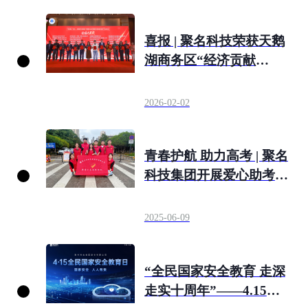
喜报 | 聚名科技荣获天鹅
湖商务区“经济贡献
奖”与“公益之星奖”
2026-02-02
青春护航 助力高考 | 聚名
科技集团开展爱心助考志
愿服务活动
2025-06-09
“全民国家安全教育 走深
走实十周年”——4.15全