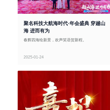
聚名科技大航海时代·年会盛典 穿越山
海 进而有为
春辉四海绘新景，欢声笑语贺新程。
2025-01-24