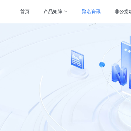
首页
产品矩阵
聚名资讯
非公党
