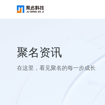
聚名资讯
在这里，看见聚名的每一步成长