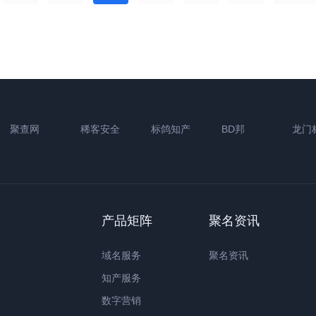
聚查网
稀客安全
标鸽知产
BD邦
龙门
产品矩阵
聚名资讯
域名服务
聚名资讯
知产服务
数字营销