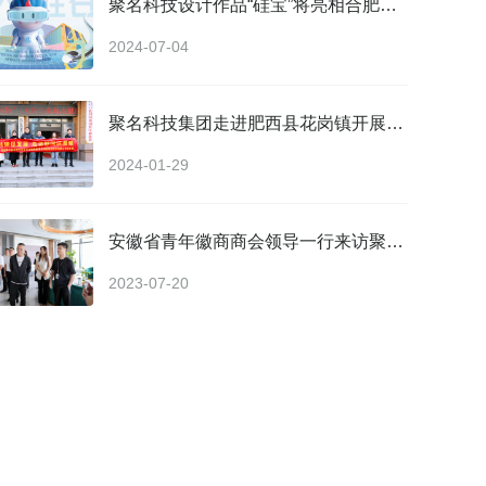
聚名科技设计作品“硅宝”将亮相合肥地铁！
2024-07-04
聚名科技集团走进肥西县花岗镇开展爱心送温暖活动
2024-01-29
安徽省青年徽商商会领导一行来访聚名科技集团
2023-07-20