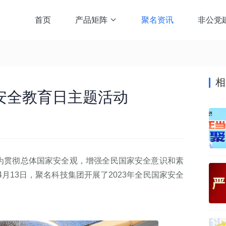
首页
产品矩阵
聚名资讯
非公党

相
安全教育日主题活动
，为贯彻总体国家安全观，增强全民国家安全意识和素
月13日，聚名科技集团开展了2023年全民国家安全