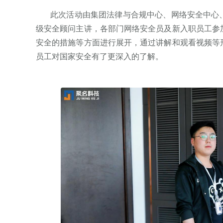
此次活动由集团法律与合规中心、网络安全中心、
级安全顾问主讲，各部门网络安全员及新入职员工参
安全的措施等方面进行展开，通过讲解和观看视频等
员工对国家安全有了更深入的了解。