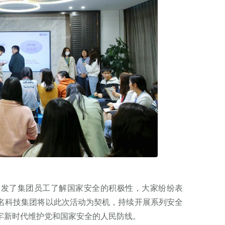
发了集团员工了解国家安全的积极性，大家纷纷表
名科技集团将以此次活动为契机，持续开展系列安全
牢新时代维护党和国家安全的人民防线。