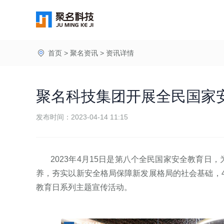
首页
>
聚名资讯
>
资讯详情
聚名科技集团开展全民国家
发布时间：2023-04-14 11:15
2023年4月15日是第八个全民国家安全教育日
养，夯实以新安全格局保障新发展格局的社会基础，4
教育日系列主题宣传活动。